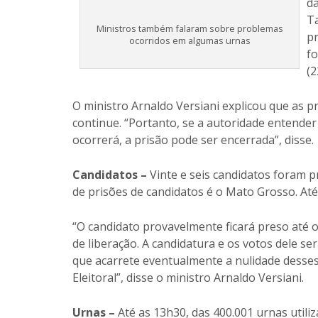
da
T
Ministros também falaram sobre problemas
pr
ocorridos em algumas urnas
fo
(2
O ministro Arnaldo Versiani explicou que as pr
continue. “Portanto, se a autoridade entender
ocorrerá, a prisão pode ser encerrada”, disse.
Candidatos –
Vinte e seis candidatos foram
de prisões de candidatos é o Mato Grosso. A
“O candidato provavelmente ficará preso até 
de liberação. A candidatura e os votos dele 
que acarrete eventualmente a nulidade desses
Eleitoral”, disse o ministro Arnaldo Versiani.
Urnas –
Até as 13h30, das 400.001 urnas util