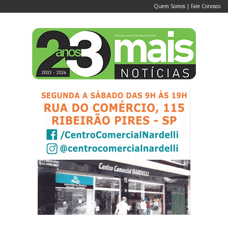
Quem Somos
|
Fale Conosco