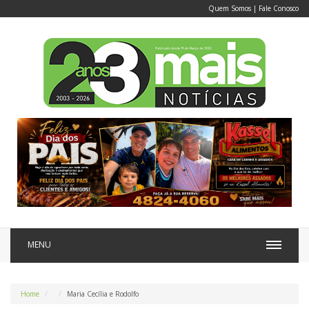
Quem Somos
|
Fale Conosco
MENU
Home
Maria Cecília e Rodolfo