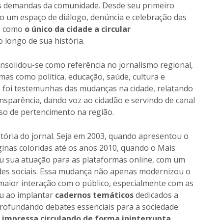
às demandas da comunidade. Desde seu primeiro
o um espaço de diálogo, denúncia e celebração das
e, como
o único da cidade a circular
 longo de sua história.
nsolidou-se como referência no jornalismo regional,
as como política, educação, saúde, cultura e
 foi testemunhas das mudanças na cidade, relatando
nsparência, dando voz ao cidadão e servindo de canal
nso de pertencimento na região.
ória do jornal. Seja em 2003, quando apresentou o
inas coloridas até os anos 2010, quando o Mais
diu sua atuação para as plataformas online, com um
edes sociais. Essa mudança não apenas modernizou o
maior interação com o público, especialmente com as
ou ao implantar
cadernos temáticos
dedicados a
rofundando debates essenciais para a sociedade.
 impressa circulando de forma ininterrupta
,