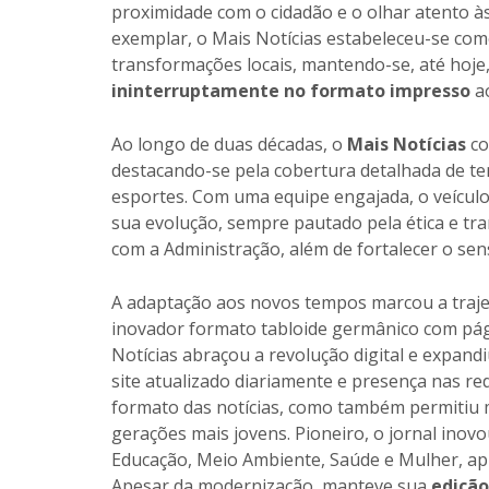
proximidade com o cidadão e o olhar atento 
exemplar, o Mais Notícias estabeleceu-se com
transformações locais, mantendo-se, até hoj
ininterruptamente no formato impresso
ao
Ao longo de duas décadas, o
Mais Notícias
co
destacando-se pela cobertura detalhada de tem
esportes. Com uma equipe engajada, o veículo
sua evolução, sempre pautado pela ética e tra
com a Administração, além de fortalecer o se
A adaptação aos novos tempos marcou a trajet
inovador formato tabloide germânico com pág
Notícias abraçou a revolução digital e expan
site atualizado diariamente e presença nas r
formato das notícias, como também permitiu 
gerações mais jovens. Pioneiro, o jornal inov
Educação, Meio Ambiente, Saúde e Mulher, ap
Apesar da modernização, manteve sua
edição