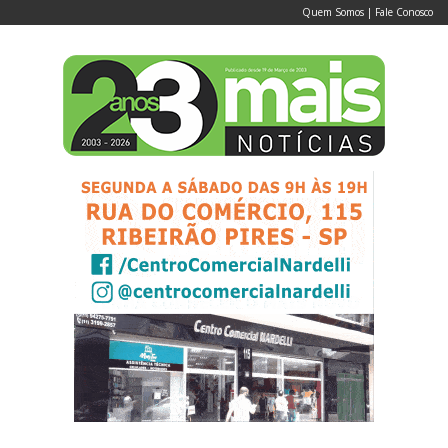
Quem Somos
|
Fale Conosco