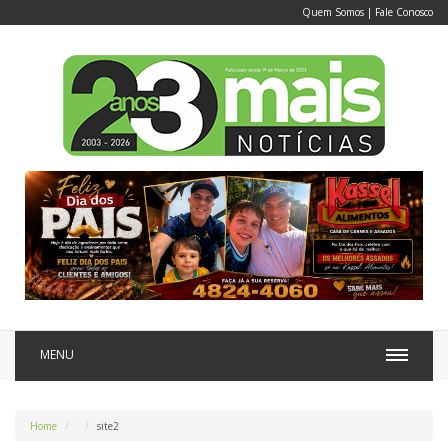
Quem Somos
|
Fale Conosco
MENU
Home
site2