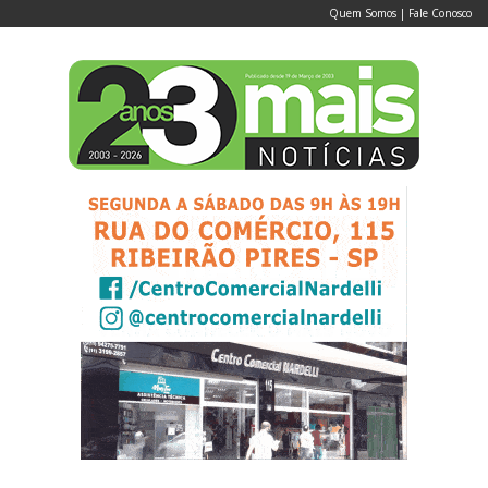
Quem Somos
|
Fale Conosco