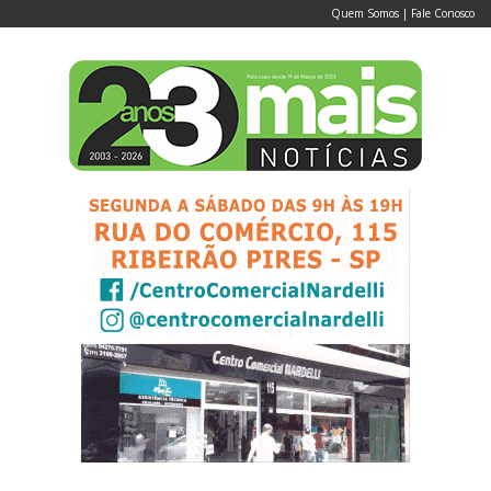
Quem Somos
|
Fale Conosco