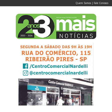
Quem Somos
|
Fale Conosco