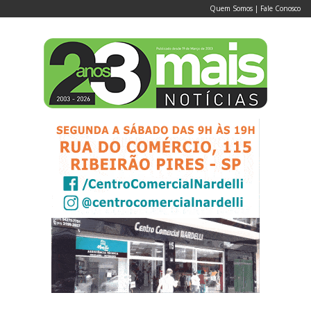
Quem Somos
|
Fale Conosco