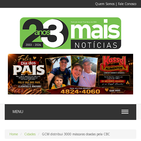
Quem Somos
|
Fale Conosco
MENU
Home
Cidades
GCM distribui 3000 máscaras doadas pela CBC