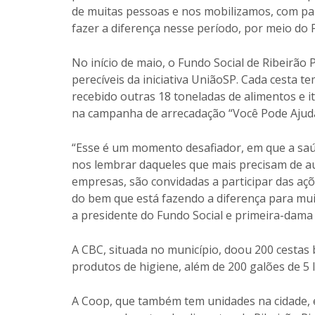
de muitas pessoas e nos mobilizamos, com par
fazer a diferença nesse período, por meio do F
No início de maio, o Fundo Social de Ribeirão 
perecíveis da iniciativa UniãoSP. Cada cesta t
recebido outras 18 toneladas de alimentos e i
na campanha de arrecadação “Você Pode Ajuda
“Esse é um momento desafiador, em que a saú
nos lembrar daqueles que mais precisam de au
empresas, são convidadas a participar das açõ
do bem que está fazendo a diferença para mui
a presidente do Fundo Social e primeira-dama d
A CBC, situada no município, doou 200 cestas 
produtos de higiene, além de 200 galões de 5 l
A Coop, que também tem unidades na cidade, e