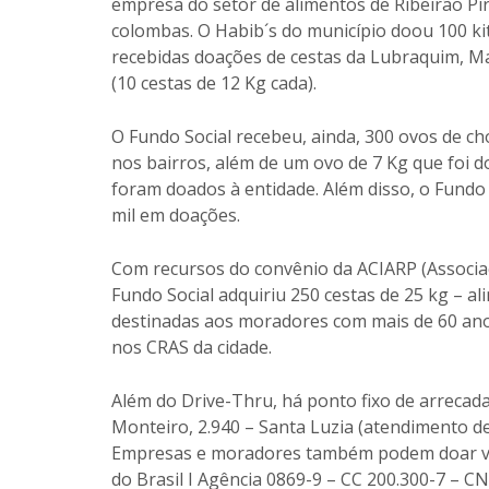
empresa do setor de alimentos de Ribeirão Pir
colombas. O Habib´s do município doou 100 k
recebidas doações de cestas da Lubraquim, Ma
(10 cestas de 12 Kg cada).
O Fundo Social recebeu, ainda, 300 ovos de ch
nos bairros, além de um ovo de 7 Kg que foi 
foram doados à entidade. Além disso, o Fundo 
mil em doações.
Com recursos do convênio da ACIARP (Associaçã
Fundo Social adquiriu 250 cestas de 25 kg – a
destinadas aos moradores com mais de 60 anos
nos CRAS da cidade.
Além do Drive-Thru, há ponto fixo de arrecada
Monteiro, 2.940 – Santa Luzia (atendimento de
Empresas e moradores também podem doar val
do Brasil I Agência 0869-9 – CC 200.300-7 – C