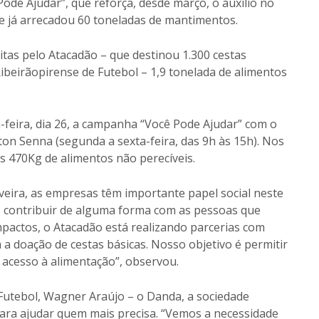
Pode Ajudar”, que reforça, desde março, o auxílio no
e já arrecadou 60 toneladas de mantimentos.
as pelo Atacadão – que destinou 1.300 cestas
Ribeirãopirense de Futebol – 1,9 tonelada de alimentos
-feira, dia 26, a campanha “Você Pode Ajudar” com o
on Senna (segunda a sexta-feira, das 9h às 15h). Nos
s 470Kg de alimentos não perecíveis.
veira, as empresas têm importante papel social neste
contribuir de alguma forma com as pessoas que
mpactos, o Atacadão está realizando parcerias com
 a doação de cestas básicas. Nosso objetivo é permitir
 acesso à alimentação”, observou.
 Futebol, Wagner Araújo – o Danda, a sociedade
 para ajudar quem mais precisa. “Vemos a necessidade