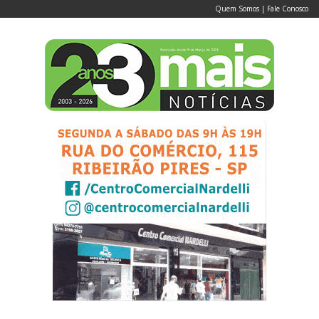
Quem Somos
|
Fale Conosco