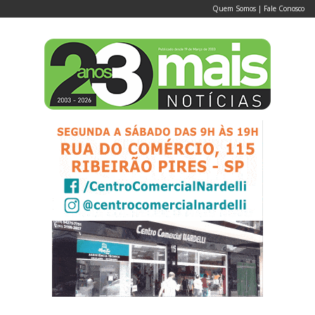
Quem Somos
|
Fale Conosco