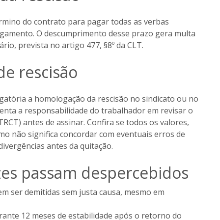
érmino do contrato para pagar todas as verbas
esligamento. O descumprimento desse prazo gera multa
rio, prevista no artigo 477, §8º da CLT.
e rescisão
gatória a homologação da rescisão no sindicato ou no
menta a responsabilidade do trabalhador em revisar o
RCT) antes de assinar. Confira se todos os valores,
rmo não significa concordar com eventuais erros de
divergências antes da quitação.
ezes passam despercebidos
em ser demitidas sem justa causa, mesmo em
arante 12 meses de estabilidade após o retorno do