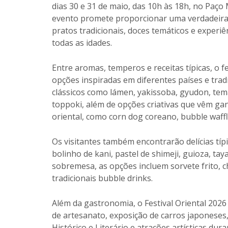
dias 30 e 31 de maio, das 10h às 18h, no Paço 
evento promete proporcionar uma verdadeira v
pratos tradicionais, doces temáticos e exper
todas as idades.
Entre aromas, temperos e receitas típicas, o 
opções inspiradas em diferentes países e trad
clássicos como lámen, yakissoba, gyudon, temak
toppoki, além de opções criativas que vêm g
oriental, como corn dog coreano, bubble waf
Os visitantes também encontrarão delícias típ
bolinho de kani, pastel de shimeji, guioza, ta
sobremesa, as opções incluem sorvete frito, 
tradicionais bubble drinks.
Além da gastronomia, o Festival Oriental 2026 
de artesanato, exposição de carros japoneses
Histórico e Literário e atrações artísticas du