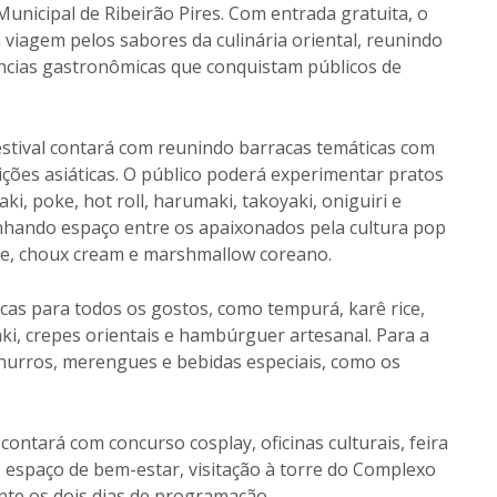
Municipal de Ribeirão Pires. Com entrada gratuita, o
iagem pelos sabores da culinária oriental, reunindo
iências gastronômicas que conquistam públicos de
festival contará com reunindo barracas temáticas com
ições asiáticas. O público poderá experimentar pratos
i, poke, hot roll, harumaki, takoyaki, oniguiri e
anhando espaço entre os apaixonados pela cultura pop
fle, choux cream e marshmallow coreano.
icas para todos os gostos, como tempurá, karê rice,
yaki, crepes orientais e hambúrguer artesanal. Para a
churros, merengues e bebidas especiais, como os
contará com concurso cosplay, oficinas culturais, feira
, espaço de bem-estar, visitação à torre do Complexo
rante os dois dias de programação.