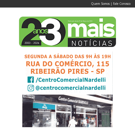
Quem Somos
|
Fale Conosco