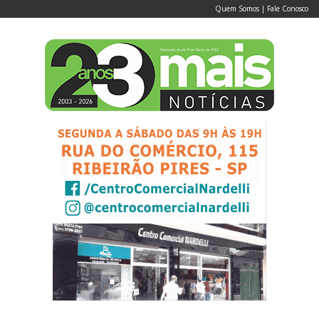
Quem Somos
|
Fale Conosco