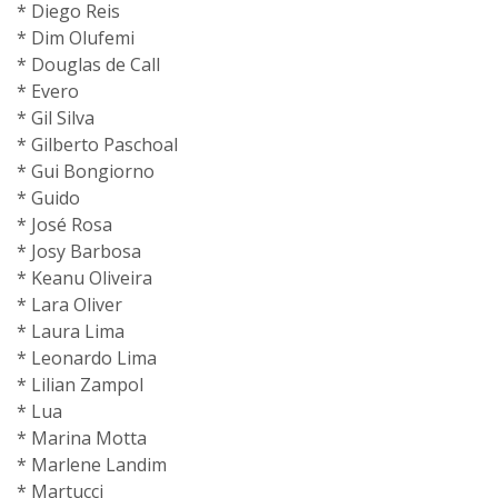
* Diego Reis
* Dim Olufemi
* Douglas de Call
* Evero
* Gil Silva
* Gilberto Paschoal
* Gui Bongiorno
* Guido
* José Rosa
* Josy Barbosa
* Keanu Oliveira
* Lara Oliver
* Laura Lima
* Leonardo Lima
* Lilian Zampol
* Lua
* Marina Motta
* Marlene Landim
* Martucci