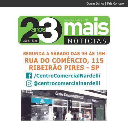
Quem Somos
|
Fale Conosco