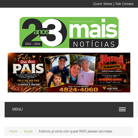
Quem Somos
|
Fale Conosco
MENU
Home
Saúde
Estância já conta com quase 9000 pessoas vacinadas