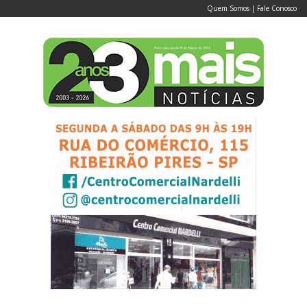
Quem Somos
|
Fale Conosco