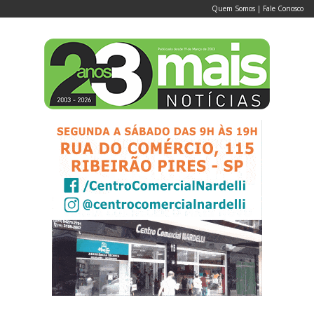
Quem Somos
|
Fale Conosco