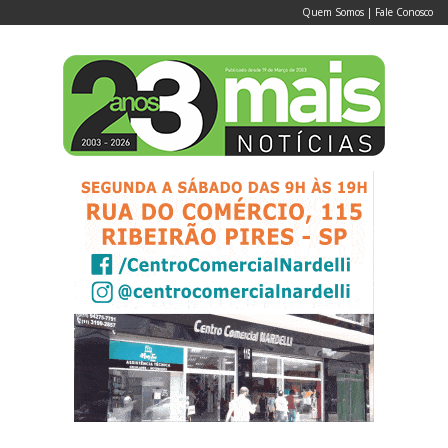
Quem Somos
|
Fale Conosco