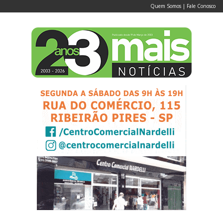
Quem Somos
|
Fale Conosco