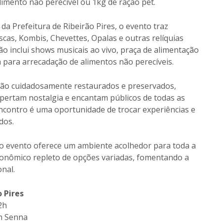
limento não perecível ou 1kg de ração pet.
a Prefeitura de Ribeirão Pires, o evento traz
scas, Kombis, Chevettes, Opalas e outras relíquias
o inclui shows musicais ao vivo, praça de alimentação
 para arrecadação de alimentos não perecíveis.
são cuidadosamente restaurados e preservados,
pertam nostalgia e encantam públicos de todas as
encontro é uma oportunidade de trocar experiências e
dos.
, o evento oferece um ambiente acolhedor para toda a
ronômico repleto de opções variadas, fomentando a
nal.
o Pires
2h
on Senna