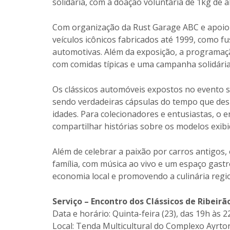
solidária, com a doação voluntária de 1kg de a
Com organização da Rust Garage ABC e apoio d
veículos icônicos fabricados até 1999, como fu
automotivas. Além da exposição, a programaçã
com comidas típicas e uma campanha solidária
Os clássicos automóveis expostos no evento 
sendo verdadeiras cápsulas do tempo que des
idades. Para colecionadores e entusiastas, o 
compartilhar histórias sobre os modelos exibi
Além de celebrar a paixão por carros antigos
família, com música ao vivo e um espaço gast
economia local e promovendo a culinária regio
Serviço – Encontro dos Clássicos de Ribeirã
Data e horário: Quinta-feira (23), das 19h às 2
Local: Tenda Multicultural do Complexo Ayrt