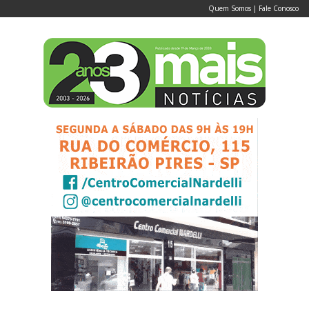
Quem Somos
|
Fale Conosco