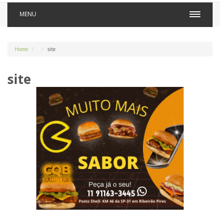
MENU
Home
site
site