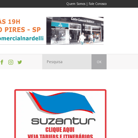
Quem Somos
|
Fale Conosco
OK