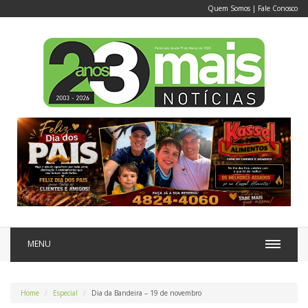
Quem Somos
|
Fale Conosco
MENU
Home
Especial
Dia da Bandeira – 19 de novembro