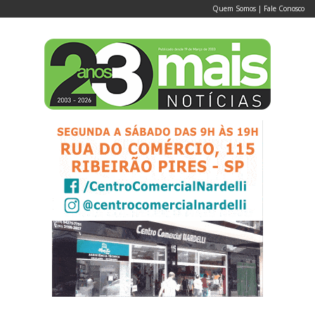
Quem Somos
|
Fale Conosco