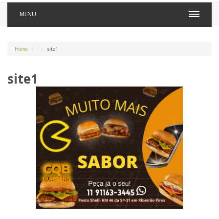
MENU
Home
site1
site1