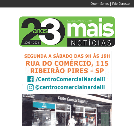
Quem Somos
|
Fale Conosco