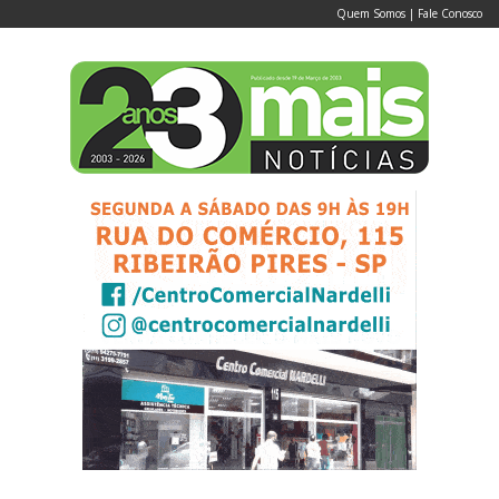
Quem Somos
|
Fale Conosco