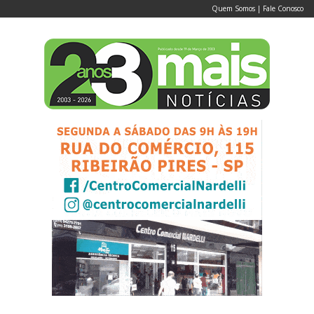
Quem Somos
|
Fale Conosco