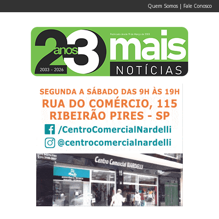
Quem Somos
|
Fale Conosco