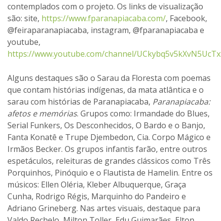
contemplados com o projeto. Os links de visualização
são: site,
https://www.fparanapiacaba.com/
, Facebook,
@feiraparanapiacaba, instagram, @fparanapiacaba e
youtube,
https://www.youtube.com/channel/UCkybq5v5kXvN5UcT
Alguns destaques são o Sarau da Floresta com poemas
que contam histórias indígenas, da mata atlântica e o
sarau com histórias de Paranapiacaba,
Paranapiacaba:
afetos e memórias
. Grupos como: Irmandade do Blues,
Serial Funkers, Os Desconhecidos, O Bardo e o Banjo,
Fanta Konatê e Trupe Djembedon, Cia. Corpo Mágico e
Irmãos Becker. Os grupos infantis farão, entre outros
espetáculos, releituras de grandes clássicos como Três
Porquinhos, Pinóquio e o Flautista de Hamelin. Entre os
músicos: Ellen Oléria, Kleber Albuquerque, Graça
Cunha, Rodrigo Régis, Marquinho do Pandeiro e
Adriano Grineberg. Nas artes visuais, destaque para
Valdo Rechelo, Milton Toller, Edu Guimarães, Elton