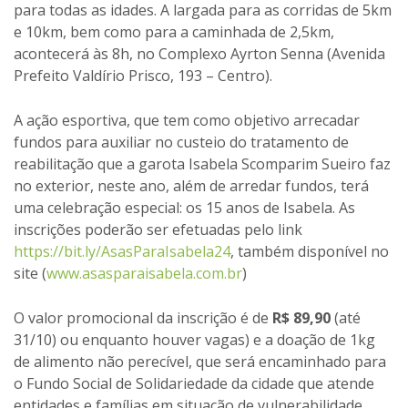
para todas as idades. A largada para as corridas de 5km
e 10km, bem como para a caminhada de 2,5km,
acontecerá às 8h, no Complexo Ayrton Senna (Avenida
Prefeito Valdírio Prisco, 193 – Centro).
A ação esportiva, que tem como objetivo arrecadar
fundos para auxiliar no custeio do tratamento de
reabilitação que a garota Isabela Scomparim Sueiro faz
no exterior, neste ano, além de arredar fundos, terá
uma celebração especial: os 15 anos de Isabela. As
inscrições poderão ser efetuadas pelo link
https://bit.ly/AsasParaIsabela24
, também disponível no
site (
www.asasparaisabela.com.br
)
O valor promocional da inscrição é de
R$ 89,90
(até
31/10) ou enquanto houver vagas) e a doação de 1kg
de alimento não perecível, que será encaminhado para
o Fundo Social de Solidariedade da cidade que atende
entidades e famílias em situação de vulnerabilidade.