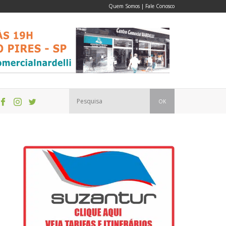
Quem Somos
|
Fale Conosco
OK