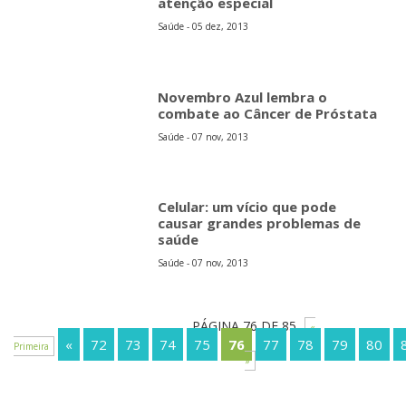
atenção especial
Saúde - 05 dez, 2013
Novembro Azul lembra o
combate ao Câncer de Próstata
Saúde - 07 nov, 2013
Celular: um vício que pode
causar grandes problemas de
saúde
Saúde - 07 nov, 2013
PÁGINA 76 DE 85
«
«
72
73
74
75
76
77
78
79
80
Primeira
»