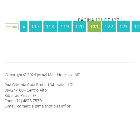
PÁGINA 121 DE 127
«
«
117
118
119
120
121
122
123
12
Primeira
»
Copyright © 2026 Jornal Mais Noticias - MEI
Rua Olímpia Cata Preta, 194 - salas 1/2
09424-100 - Centro Alto
Ribeirão Pires - SP
Fone: (11) 4828-7570
E-mail:
comercial@maisnoticias.inf.br