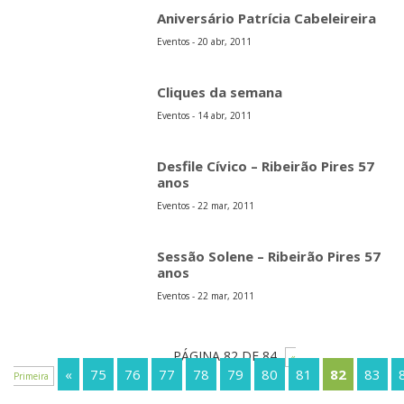
Aniversário Patrícia Cabeleireira
Eventos - 20 abr, 2011
Cliques da semana
Eventos - 14 abr, 2011
Desfile Cívico – Ribeirão Pires 57
anos
Eventos - 22 mar, 2011
Sessão Solene – Ribeirão Pires 57
anos
Eventos - 22 mar, 2011
PÁGINA 82 DE 84
«
«
75
76
77
78
79
80
81
82
83
Primeira