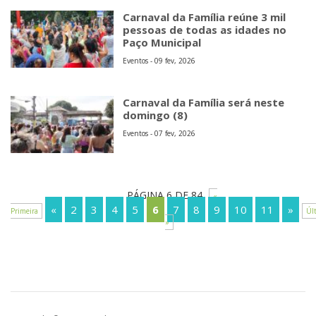
Carnaval da Família reúne 3 mil
pessoas de todas as idades no
Paço Municipal
Eventos - 09 fev, 2026
Carnaval da Família será neste
domingo (8)
Eventos - 07 fev, 2026
PÁGINA 6 DE 84
«
«
2
3
4
5
6
7
8
9
10
11
»
Primeira
Úl
»