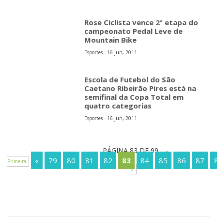
Rose Ciclista vence 2ª etapa do
campeonato Pedal Leve de
Mountain Bike
Esportes - 16 jun, 2011
Escola de Futebol do São
Caetano Ribeirão Pires está na
semifinal da Copa Total em
quatro categorias
Esportes - 16 jun, 2011
PÁGINA 83 DE 99
«
«
79
80
81
82
83
84
85
86
87
Primeira
»