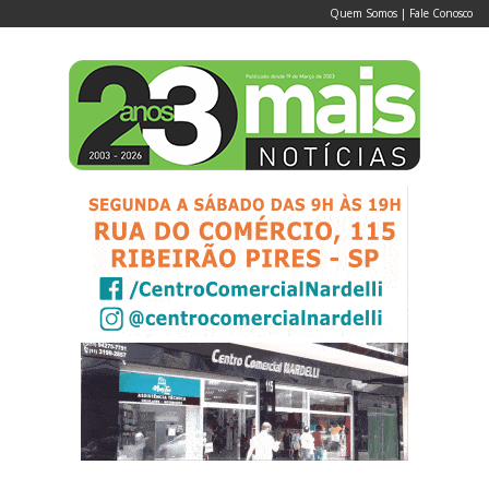
Quem Somos
|
Fale Conosco