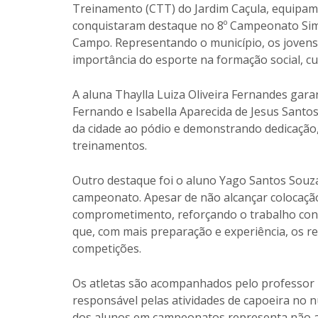
Treinamento (CTT) do Jardim Caçula, equipame
conquistaram destaque no 8º Campeonato Sim
Campo. Representando o município, os jovens 
importância do esporte na formação social, cul
A aluna Thaylla Luiza Oliveira Fernandes gar
Fernando e Isabella Aparecida de Jesus Santo
da cidade ao pódio e demonstrando dedicação, 
treinamentos.
Outro destaque foi o aluno Yago Santos Sou
campeonato. Apesar de não alcançar colocaçã
comprometimento, reforçando o trabalho contí
que, com mais preparação e experiência, os r
competições.
Os atletas são acompanhados pelo professor 
responsável pelas atividades de capoeira no n
dos alunos em campeonatos representa não 