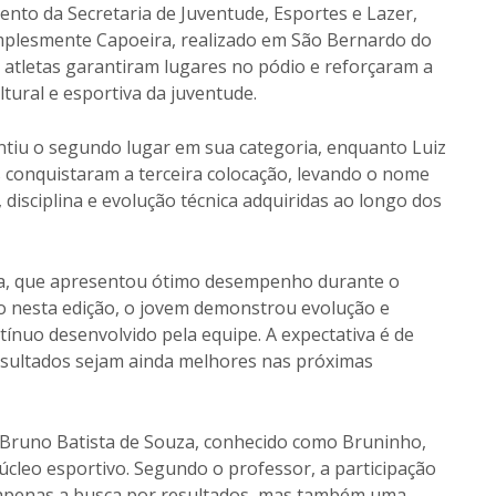
nto da Secretaria de Juventude, Esportes e Lazer,
plesmente Capoeira, realizado em São Bernardo do
atletas garantiram lugares no pódio e reforçaram a
tural e esportiva da juventude.
antiu o segundo lugar em sua categoria, enquanto Luiz
s conquistaram a terceira colocação, levando o nome
disciplina e evolução técnica adquiridas ao longo dos
za, que apresentou ótimo desempenho durante o
o nesta edição, o jovem demonstrou evolução e
nuo desenvolvido pela equipe. A expectativa é de
esultados sejam ainda melhores nas próximas
Bruno Batista de Souza, conhecido como Bruninho,
úcleo esportivo. Segundo o professor, a participação
apenas a busca por resultados, mas também uma