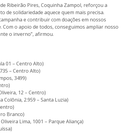
 de Ribeirão Pires, Coquinha Zampol, reforçou a
sto de solidariedade aquece quem mais precisa.
 campanha e contribuir com doações em nossos
e. Com o apoio de todos, conseguimos ampliar nosso
ante o inverno”, afirmou.
la 01 – Centro Alto)
735 – Centro Alto)
mpos, 3499)
ntro)
iveira, 12 – Centro)
a Colônia, 2.959 – Santa Luzia)
entro)
rro Branco)
Oliveira Lima, 1001 – Parque Aliança)
uíssa)