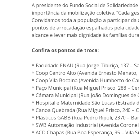
A presidente do Fundo Social de Solidariedade
importância da mobilização coletiva. “Cada ge
Convidamos toda a população a participar da
pontos de arrecadação espalhados pela cidad
alcance e levar mais dignidade às famílias dur
Confira os pontos de troca:
* Faculdade ENAU (Rua Jorge Tibiriçá, 137 – Sa
* Coop Centro Alto (Avenida Ernesto Menato, 
* Coop Vila Bocaina (Avenida Humberto de Ca
* Paço Municipal (Rua Miguel Prisco, 288 – Ce
* Câmara Municipal (Rua João Domingues de Ol
* Hospital e Maternidade São Lucas (Estrada d
* Canoa Quebrada (Rua Miguel Prisco, 240 – C
* Plásticos GABB (Rua Pedro Ripoli, 2370 – Ba
* SWB Automação Industrial (Avenida Coronel 
* ACD Chapas (Rua Boa Esperança, 35 – Vila S