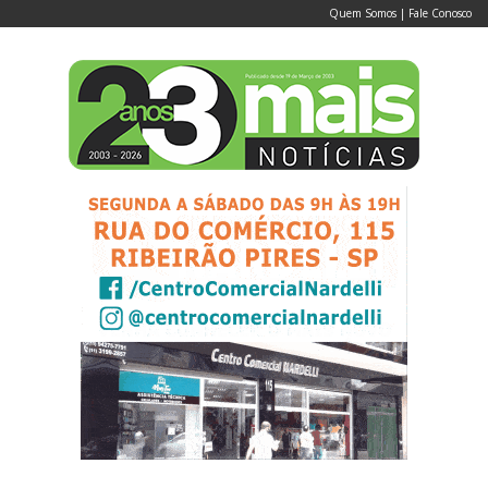
Quem Somos
|
Fale Conosco