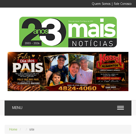
Quem Somos
|
Fale Conosco
MENU
Home
site