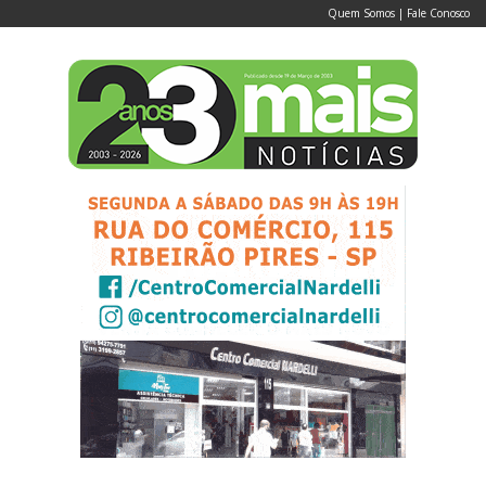
Quem Somos
|
Fale Conosco