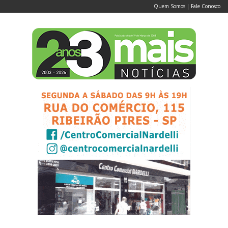
Quem Somos
|
Fale Conosco