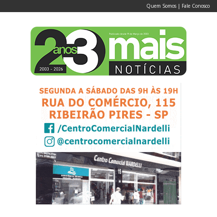
Quem Somos
|
Fale Conosco