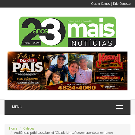
Quem Somos
|
Fale Conosco
MENU
Home
Cidades
Audiências públicas sobre lei “Cidade Limpa” devem acontecer em breve